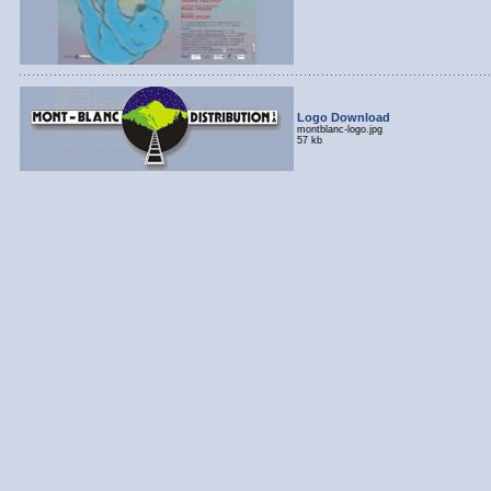
Logo Download
montblanc-logo.jpg
57 kb