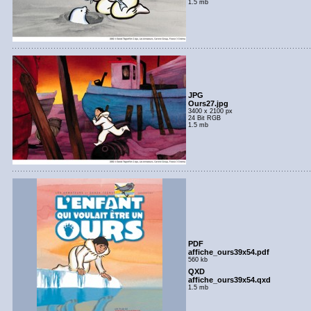
1.5 mb
JPG
Ours27.jpg
3400 x 2100 px
24 Bit RGB
1.5 mb
PDF
affiche_ours39x54.pdf
560 kb
QXD
affiche_ours39x54.qxd
1.5 mb