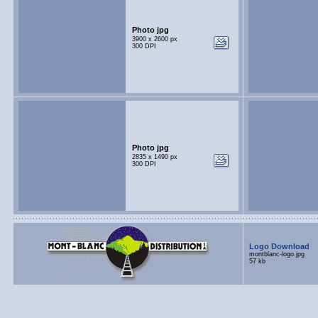
Photo jpg
3900 x 2600 px
300 DPI
Photo jpg
2835 x 1490 px
300 DPI
Logo Download
montblanc-logo.jpg
57 kb