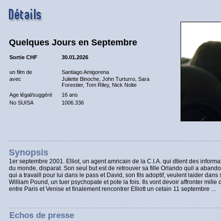
Quelques Jours en Septembre
Sortie CHF
30.01.2026
un film de
Santiago Amigorena
avec
Juliette Binoche, John Turturro, Sara
Forestier, Tom Riley, Nick Nolte
Age légal/suggéré
16 ans
No SUISA
1006.336
Synopsis
1er septembre 2001. Elliot, un agent amricain de la C.I.A. qui dtient des informat
du monde, disparat. Son seul but est de retrouver sa fille Orlando quil a abandon
qui a travaill pour lui dans le pass et David, son fils adoptif, veulent laider dans
William Pound, un tuer psychopate et pote la fois. Ils vont devoir affronter mille
entre Paris et Venise et finalement rencontrer Elliott un cetain 11 septembre ...
Echos de presse