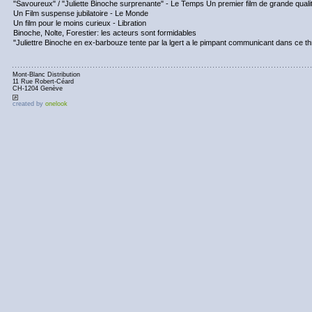
"Savoureux" / "Juliette Binoche surprenante" - Le Temps Un premier film de grande qualit
Un Film suspense jubilatoire - Le Monde
Un film pour le moins curieux - Libration
Binoche, Nolte, Forestier: les acteurs sont formidables
"Juliettre Binoche en ex-barbouze tente par la lgert a le pimpant communicant dans ce thri
Mont-Blanc Distribution
11 Rue Robert-Céard
CH-1204 Genève
created by
onelook