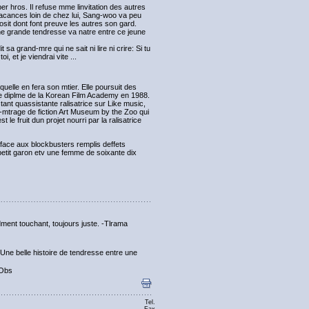
r hros. Il refuse mme linvitation des autres
es vacances loin de chez lui, Sang-woo va peu
osit dont font preuve les autres son gard.
une grande tendresse va natre entre ce jeune
a grand-mre qui ne sait ni lire ni crire: Si tu
 et je viendrai vite ...
elle en fera son mtier. Elle poursuit des
 le diplme de la Korean Film Academy en 1988.
 tant quassistante ralisatrice sur Like music,
g-mtrage de fiction Art Museum by the Zoo qui
 le fruit dun projet nourri par la ralisatrice
ace aux blockbusters remplis deffets
petit garon etv une femme de soixante dix
dment touchant, toujours juste. -Tlrama
ne belle histoire de tendresse entre une
nObs
Tel.