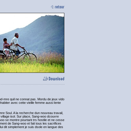
d-mre quil ne connat pas. Mordu de jeux vido
ohabiter avec cette vieille femme aussi lente
re Soul. A la recherche dun nouveau travail,
 village isol. Sur place, Sang-woo dcouvre
woo se montre pourtant trs hostile et ne cesse
ment de Sang-woo et fait tous les sacrifices
lui dit simplement je suis dsole en langue des