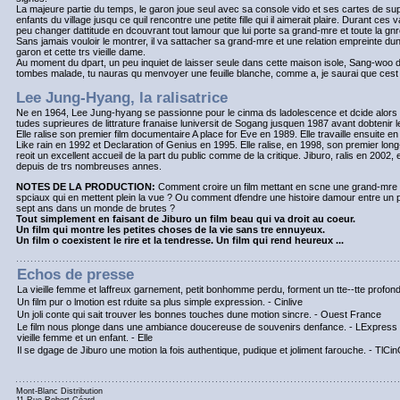
La majeure partie du temps, le garon joue seul avec sa console vido et ses cartes de supe
enfants du village jusqu ce quil rencontre une petite fille qui il aimerait plaire. Durant c
peu changer dattitude en dcouvrant tout lamour que lui porte sa grand-mre et toute la gnr
Sans jamais vouloir le montrer, il va sattacher sa grand-mre et une relation empreinte d
garon et cette trs vieille dame.
Au moment du dpart, un peu inquiet de laisser seule dans cette maison isole, Sang-woo dit s
tombes malade, tu nauras qu menvoyer une feuille blanche, comme a, je saurai que cest toi,
Lee Jung-Hyang, la ralisatrice
Ne en 1964, Lee Jung-hyang se passionne pour le cinma ds ladolescence et dcide alors qu
tudes suprieures de littrature franaise luniversit de Sogang jusquen 1987 avant dobtenir
Elle ralise son premier film documentaire A place for Eve en 1989. Elle travaille ensuite en
Like rain en 1992 et Declaration of Genius en 1995. Elle ralise, en 1998, son premier lon
reoit un excellent accueil de la part du public comme de la critique. Jiburo, ralis en 2002, est
depuis de trs nombreuses annes.
NOTES DE LA PRODUCTION:
Comment croire un film mettant en scne une grand-mre f
spciaux qui en mettent plein la vue ? Ou comment dfendre une histoire damour entre un 
sept ans dans un monde de brutes ?
Tout simplement en faisant de Jiburo un film beau qui va droit au coeur.
Un film qui montre les petites choses de la vie sans tre ennuyeux.
Un film o coexistent le rire et la tendresse. Un film qui rend heureux ...
Echos de presse
La vieille femme et laffreux garnement, petit bonhomme perdu, forment un tte--tte profon
Un film pur o lmotion est rduite sa plus simple expression. - Cinlive
Un joli conte qui sait trouver les bonnes touches dune motion sincre. - Ouest France
Le film nous plonge dans une ambiance doucereuse de souvenirs denfance. - LExpress U
vieille femme et un enfant. - Elle
Il se dgage de Jiburo une motion la fois authentique, pudique et joliment farouche. - TlCi
Mont-Blanc Distribution