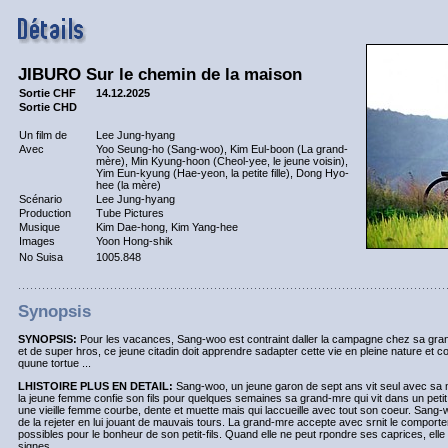
JIBURO Sur le chemin de la maison
Sortie CHF
14.12.2025
Sortie CHD
Un film de
Lee Jung-hyang
Avec
Yoo Seung-ho (Sang-woo), Kim Eul-boon (La grand-
mère), Min Kyung-hoon (Cheol-yee, le jeune voisin),
Yim Eun-kyung (Hae-yeon, la petite fille), Dong Hyo-
hee (la mère)
Scénario
Lee Jung-hyang
Production
Tube Pictures
Musique
Kim Dae-hong, Kim Yang-hee
Images
Yoon Hong-shik
No Suisa
1005.848
Synopsis
SYNOPSIS:
Pour les vacances, Sang-woo est contraint daller la campagne chez sa gran
et de super hros, ce jeune citadin doit apprendre sadapter cette vie en pleine nature et c
quune tortue ...
LHISTOIRE PLUS EN DETAIL:
Sang-woo, un jeune garon de sept ans vit seul avec sa m
la jeune femme confie son fils pour quelques semaines sa grand-mre qui vit dans un petit
une vieille femme courbe, dente et muette mais qui laccueille avec tout son coeur. Sang-
de la rejeter en lui jouant de mauvais tours. La grand-mre accepte avec srnit le comporte
possibles pour le bonheur de son petit-fils. Quand elle ne peut rpondre ses caprices, elle 
signes.