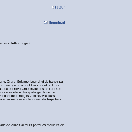
avarre, Arthur Jugnot
 Marie, Grard, Solange. Leur chef de bande tait
s montagnes, a abrit leurs attentes, leurs
tasque et provocante, invite ses amis et ses
 lire en elle le dsir quelle garde secret
ndant cette nuit, ils vont revivre leurs
assumer en douceur leur nouvelle trajectoire.
e de jeunes acteurs parmi les meilleurs de