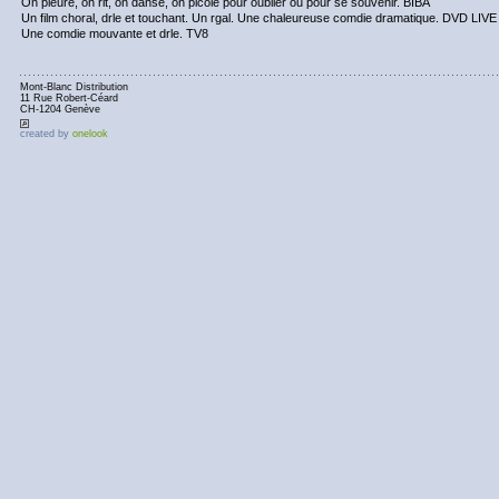
On pleure, on rit, on danse, on picole pour oublier ou pour se souvenir. BIBA
Un film choral, drle et touchant. Un rgal. Une chaleureuse comdie dramatique. DVD LIVE
Une comdie mouvante et drle. TV8
Mont-Blanc Distribution
11 Rue Robert-Céard
CH-1204 Genève
created by
onelook