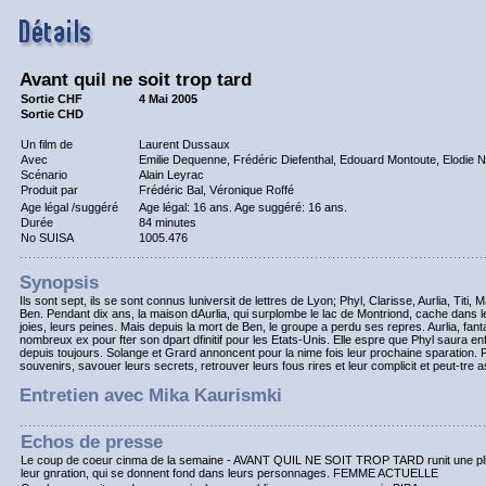
Avant quil ne soit trop tard
Sortie CHF
4 Mai 2005
Sortie CHD
Un film de
Laurent Dussaux
Avec
Emilie Dequenne, Frédéric Diefenthal, Edouard Montoute, Elodie N
Scénario
Alain Leyrac
Produit par
Frédéric Bal, Véronique Roffé
Age légal /suggéré
Age légal: 16 ans. Age suggéré: 16 ans.
Durée
84 minutes
No SUISA
1005.476
Synopsis
Ils sont sept, ils se sont connus luniversit de lettres de Lyon; Phyl, Clarisse, Aurlia, Titi,
Ben. Pendant dix ans, la maison dAurlia, qui surplombe le lac de Montriond, cache dans le
joies, leurs peines. Mais depuis la mort de Ben, le groupe a perdu ses repres. Aurlia, fan
nombreux ex pour fter son dpart dfinitif pour les Etats-Unis. Elle espre que Phyl saura enfin
depuis toujours. Solange et Grard annoncent pour la nime fois leur prochaine sparation. Pe
souvenirs, savouer leurs secrets, retrouver leurs fous rires et leur complicit et peut-tre 
Entretien avec Mika Kaurismki
Echos de presse
Le coup de coeur cinma de la semaine - AVANT QUIL NE SOIT TROP TARD runit une pliad
leur gnration, qui se donnent fond dans leurs personnages. FEMME ACTUELLE