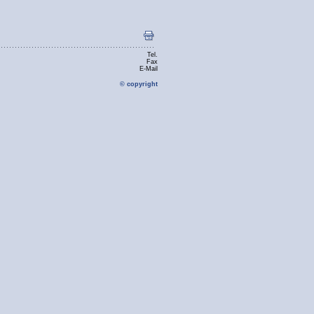
Tel.
Fax
E-Mail
© copyright