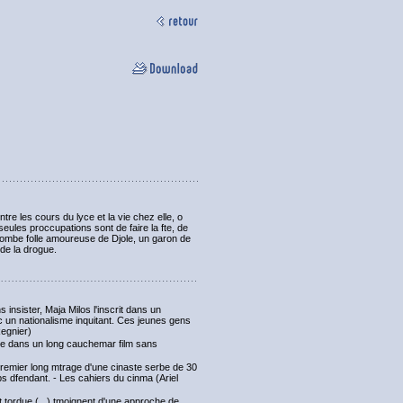
re les cours du lyce et la vie chez elle, o
eules proccupations sont de faire la fte, de
tombe folle amoureuse de Djole, un garon de
 de la drogue.
 insister, Maja Milos l'inscrit dans un
c un nationalisme inquitant. Ces jeunes gens
Regnier)
mme dans un long cauchemar film sans
nt premier long mtrage d'une cinaste serbe de 30
s dfendant. - Les cahiers du cinma (Ariel
t tordue (...) tmoignent d'une approche de