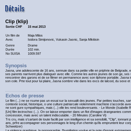
Clip (klip)
Sortie CHF
15 mai 2013
Un film de
Maja Milos
Avec
Isidora Simijonovic, Vukasin Jasnic, Sanja Mikitisin
Genre
Drame
Durée
102 min.
No SUISA
1009.597
Synopsis
Jasna, une adolescente de 16 ans, sennuie dans sa petite ville en priphrie de Belgrade, ent
ses parents narrivent plus dialoguer avec elle. Comme les autres jeunes de son ge, ses s
rencontrer des garons et de se filmer en permanence avec son tlphone portable. Jasna 
son cole. Prte tout pour lui plaire, Jasna sombre vite dans les excs de lalcool, du sexe et
Echos de presse
Le film (...) ne se rsume pas un essai sur la sexualit des jeunes. Par petites touches, sans
contexte social, historique, o une culture patriarcale violemment machiste s'accorde ave
ne sont gure sympathiques, mais (...) elle les rend bouleversants. - Le Monde (Isabelle 
[Un] film lectrochoc (...). On se laisse emporter dans un flot d'images drangeantes co
concession, mais avec un talent indiscutable. - 20 Minutes (Caroline Vi)
Trs cru, mais s'cartant de toute facilit par son intelligence et sa sensibilit, "Clip", tonna
ans, prfre accompagner ses personnages le long d'un chemin qu'ils empruntent leur corp
Schweitzer)
La violence graphique, la pornographie, l'humiliation voulue et la note d'espoir extrmemen