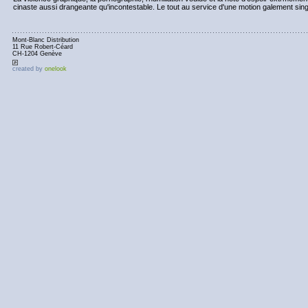
cinaste aussi drangeante qu'incontestable. Le tout au service d'une motion galement sing
Mont-Blanc Distribution
11 Rue Robert-Céard
CH-1204 Genève
created by
onelook