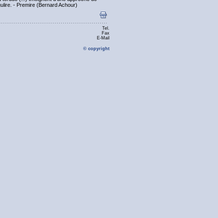
ulire. - Premire (Bernard Achour)
Tel.
Fax
E-Mail
© copyright