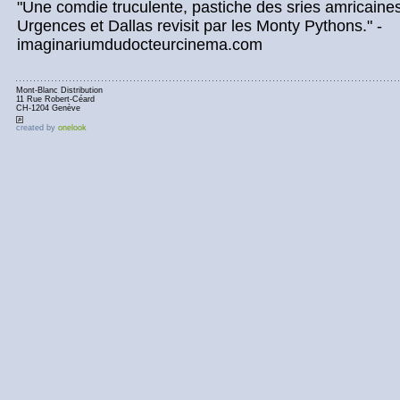
"Une comdie truculente, pastiche des sries amricaine
Urgences et Dallas revisit par les Monty Pythons." -
imaginariumdudocteurcinema.com
Mont-Blanc Distribution
11 Rue Robert-Céard
CH-1204 Genève
created by
onelook