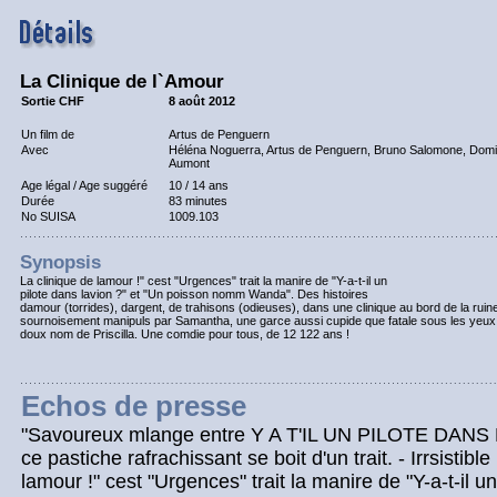
La Clinique de l`Amour
Sortie CHF
8 août 2012
Un film de
Artus de Penguern
Avec
Héléna Noguerra, Artus de Penguern, Bruno Salomone, Domi
Aumont
Age légal / Age suggéré
10 / 14 ans
Durée
83 minutes
No SUISA
1009.103
Synopsis
La clinique de lamour !" cest "Urgences" trait la manire de "Y-a-t-il un
pilote dans lavion ?" et "Un poisson nomm Wanda". Des histoires
damour (torrides), dargent, de trahisons (odieuses), dans une clinique au bord de la ruine
sournoisement manipuls par Samantha, une garce aussi cupide que fatale sous les yeux (
doux nom de Priscilla. Une comdie pour tous, de 12 122 ans !
Echos de presse
"Savoureux mlange entre Y A T'IL UN PILOTE DANS
ce pastiche rafrachissant se boit d'un trait. - Irrsistibl
lamour !" cest "Urgences" trait la manire de "Y-a-t-il u