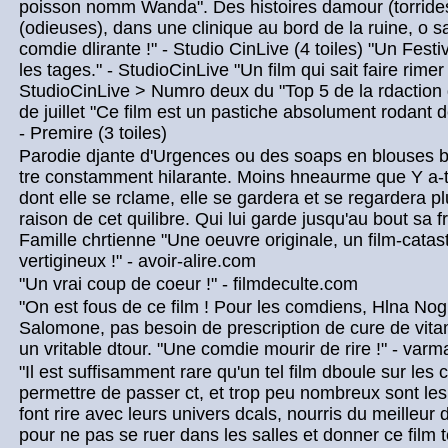
poisson nomm Wanda". Des histoires damour (torrides
(odieuses), dans une clinique au bord de la ruine, o s
comdie dlirante !" - Studio CinLive (4 toiles) "Un Fest
les tages." - StudioCinLive "Un film qui sait faire rime
StudioCinLive > Numro deux du "Top 5 de la rdaction
de juillet "Ce film est un pastiche absolument rodant 
- Premire (3 toiles)
Parodie djante d'Urgences ou des soaps en blouses bl
tre constamment hilarante. Moins hneaurme que Y a-t-i
dont elle se rclame, elle se gardera et se regardera p
raison de cet quilibre. Qui lui garde jusqu'au bout sa f
Famille chrtienne "Une oeuvre originale, un film-cata
vertigineux !" - avoir-alire.com
"Un vrai coup de coeur !" - filmdeculte.com
"On est fous de ce film ! Pour les comdiens, Hlna Nog
Salomone, pas besoin de prescription de cure de vita
un vritable dtour. "Une comdie mourir de rire !" - var
"Il est suffisamment rare qu'un tel film dboule sur les 
permettre de passer ct, et trop peu nombreux sont les 
font rire avec leurs univers dcals, nourris du meilleur
pour ne pas se ruer dans les salles et donner ce film to