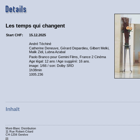
Les temps qui changent
Start CHF:
15.12.2025
André Téchiné
Catherine Deneuve, Gérard Depardieu, Gilbert Melki,
Malik Zidi, Lubna Azabal
Paolo Branco pour Gemini Films, France 2 Cinéma
Age légal: 12 ans / Age suggéré: 16 ans.
image: 1/66 / son: Dolby SRD
1h38min
1005.236
Inhalt
Mont-Blanc Distribution
11 Rue Robert-Céard
CH-1204 Genève