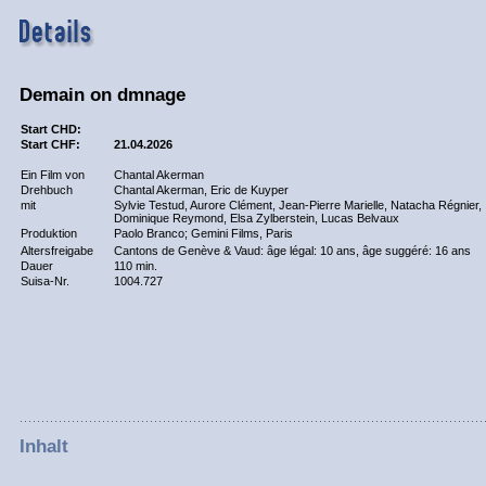
Demain on dmnage
Start CHD:
Start CHF:
21.04.2026
Ein Film von
Chantal Akerman
Drehbuch
Chantal Akerman, Eric de Kuyper
mit
Sylvie Testud, Aurore Clément, Jean-Pierre Marielle, Natacha Régnier,
Dominique Reymond, Elsa Zylberstein, Lucas Belvaux
Produktion
Paolo Branco; Gemini Films, Paris
Altersfreigabe
Cantons de Genève & Vaud: âge légal: 10 ans, âge suggéré: 16 ans
Dauer
110 min.
Suisa-Nr.
1004.727
Inhalt