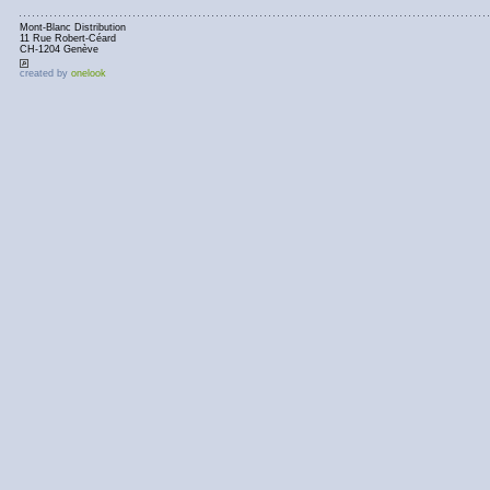
Mont-Blanc Distribution
11 Rue Robert-Céard
CH-1204 Genève
created by
onelook