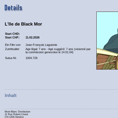
L'Ile de Black Mor
Start CHD:
Start CHF:
11.02.2026
Ein Film von
Jean-François Laguionie
Zutrittsalter
Age légal: 7 ans - Age suggéré: 7 ans (visionné par
la commission genevoise le 14.01.04)
Suisa-Nr.
1004.729
Inhalt
Mont-Blanc Distribution
11 Rue Robert-Céard
CH-1204 Genève