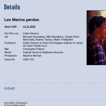
Les Marins perdus
Start CHF:
12.11.2025
Ein Film von
Claire Devers
mit
Bernard Giraudeau, Miki Manojlovic, Sergio Peris-
Mencheta, Audrey Tautou, Marie Trintignant
Drehbuch
Claire Devers et Jean-Pol Fargeau d'après le roman
de Jean-Claude Izzo
Bild
Christophe Pollock
Musik
Gabriel Yared et Stéphane Moucha
Produktion
Maurice Bernart
Suisa-Nr.
1004.718
Inhalt
Mont-Blanc Distribution
11 Rue Robert-Céard