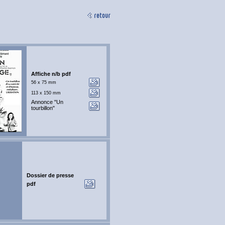
Affiche n/b pdf
56 x 75 mm
113 x 150 mm
Annonce "Un
tourbillon"
Dossier de presse
pdf