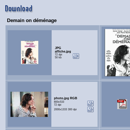
Demain on déménage
JPG
affiche.jpg
72 dpi
50 kb
photo.jpg RGB
800x533
72 dpi
2000x1333 300 dpi