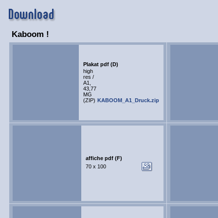
Kaboom !
Plakat pdf (D)
high
res /
A1,
43,77
MG
(ZIP)
KABOOM_A1_Druck.zip
affiche pdf (F)
70 x 100