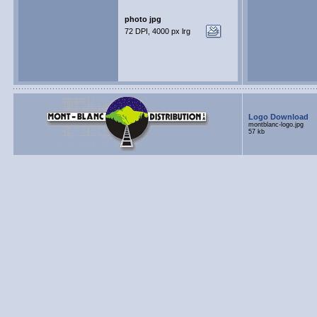
photo jpg
72 DPI, 4000 px lrg
Logo Download
montblanc-logo.jpg
57 kb